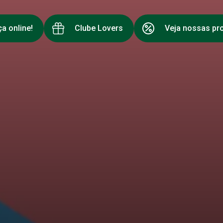
a online!
Clube Lovers
Veja nossas p