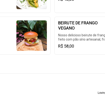
roxa, maionese loving hut e picl
g
pão de hambúrguer.
BEIRUTE DE FRANGO
VEGANO
Nosso delicioso beirute de fran
feito com pão sírio artesanal, f
s.
super crocante vegano, presun
R$ 58,00
vegano, alface americana, cebo
roxa, tomate ,molho tártaro, cat
vegano, cheddar vegano.
Lovin