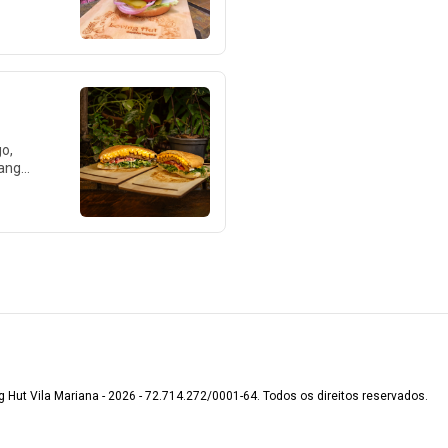
es.
go,
rango
to
la
upiry
g Hut Vila Mariana - 2026 - 72.714.272/0001-64. Todos os direitos reservados.