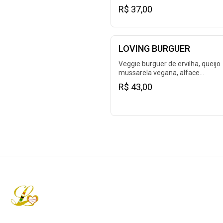
cheddar vegano, maionese lovin
R$ 37,00
hut, cebola crispy e tomate.
LOVING BURGUER
Veggie burguer de ervilha, queijo
mussarela vegana, alface
americana, tomate, cebola roxa,
R$ 43,00
molho mostarda loving hut e picle
pão de hambúrguer.