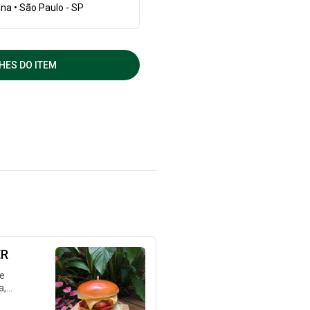
ana • São Paulo - SP
HES DO ITEM
ER
de
a,
la