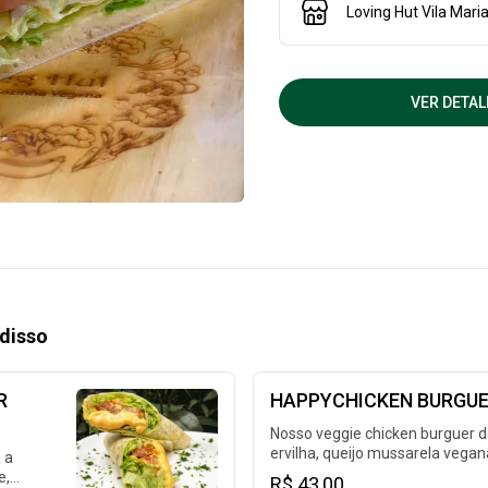
Loving Hut Vila Mari
VER DETAL
disso
R
HAPPYCHICKEN BURGU
Nosso veggie chicken burguer 
ervilha, queijo mussarela vegan
 a
alface americana, tomate, cebo
e,
R$ 43,00